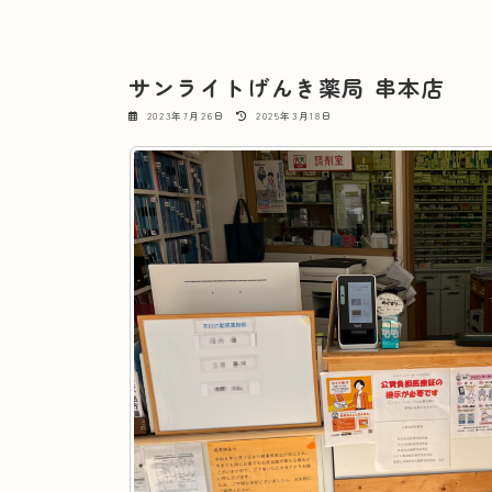
サンライトげんき薬局 串本店
最
2023年7月26日
2025年3月18日
終
更
新
日
時
: