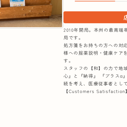
2010年開局。本州の最南
局です。
処方箋をお持ちの方への対
様への服薬説明・健康ケア
す。
スタッフの【和】の力で地
心』と『納得』 『プラスα
続を考え、医療従事者とし
【Customers Satisfa