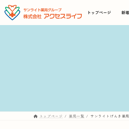
コ
ナ
ン
ビ
トップページ
新
テ
ゲ
ン
ー
ツ
シ
へ
ョ
ス
ン
キ
に
ッ
移
プ
動
トップページ
薬局一覧
サンライトげんき薬局