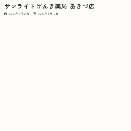
サンライトげんき薬局 あきづ店
最
2023年7月26日
2023年8月17日
終
更
新
日
時
:
〒646-0005 和歌山県田辺
住所