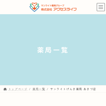
コ
ナ
ン
ビ
テ
ゲ
ン
ー
ツ
シ
へ
ョ
ス
ン
キ
に
薬局一覧
ッ
移
プ
動
トップページ
薬局一覧
サンライトげんき薬局 あきづ店