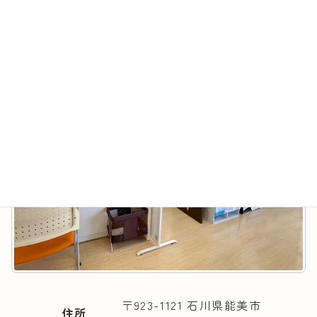
サンライトげんき薬局
最
2023年7月26日
2025年3月18日
終
更
新
日
時
:
〒923-1121 石川県能美市
住所