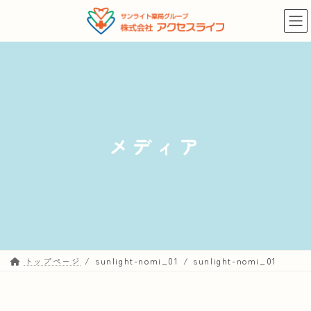
コ
ナ
ン
ビ
テ
ゲ
ン
ー
ツ
シ
へ
ョ
ス
ン
キ
に
メディア
ッ
移
プ
動
トップページ
sunlight-nomi_01
sunlight-nomi_01