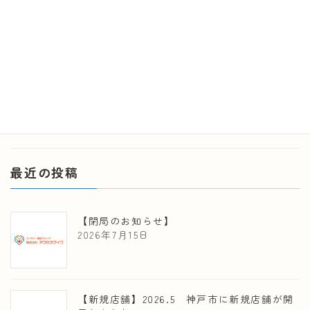
で大東YEGフェスティバルが開催され、弊社は薬剤師体験
として出展いたしました。 このフェスティバルは『子ども
たちが主役』の職業体験型イベントです。 経済の流れを学
び […]
続きを読む
最近の投稿
【閉局のお知らせ】
2026年7月15日
【新規店舗】2026.5 神戸市に新規店舗が開