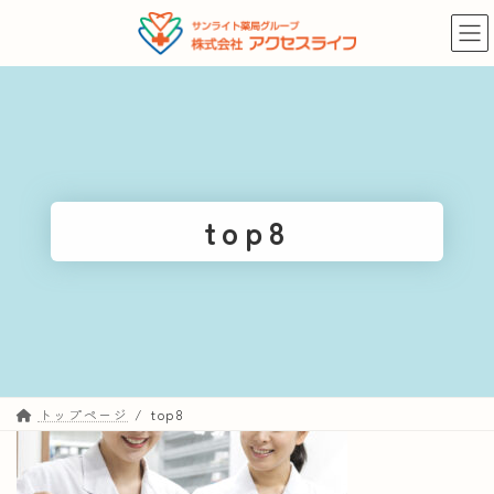
コ
ナ
ン
ビ
テ
ゲ
ン
ー
ツ
シ
へ
ョ
ス
ン
キ
に
top8
ッ
移
プ
動
トップページ
top8