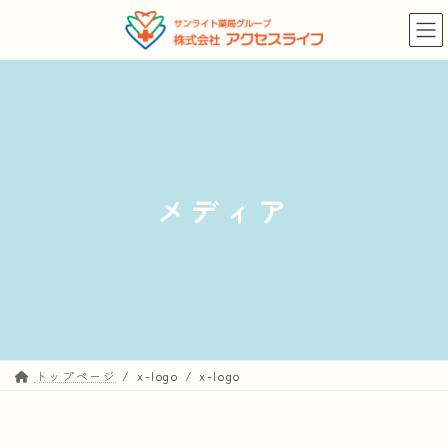
コ
ナ
ン
ビ
テ
ゲ
ン
ー
ツ
シ
へ
ョ
ス
ン
キ
に
メディア
ッ
移
プ
動
トップページ
x-logo
x-logo