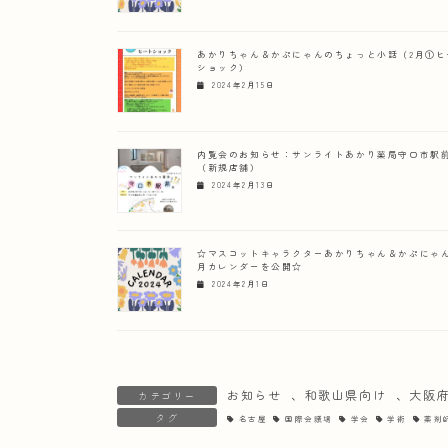
あかりちゃん＆かぷにゃんのちょっと小話（2月①ヒ
ショック）
2024年2月15日
内覧会のお知らせ：サンライトあかり薬局守口市駅
（新規店舗）
2024年2月13日
☆マスコットキャラクターあかりちゃん＆かぷにゃん
月カレンダーを公開☆
2024年2月1日
お知らせ
、
和歌山県向け
、
大阪
カテゴリー
タグ
名古屋
国際会議場
学会
学術
薬剤