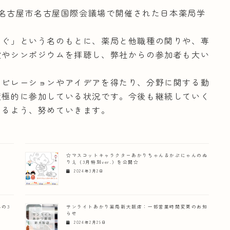
知県名古屋市名古屋国際会議場で開催された日本薬局学
なぐ」という名のもとに、薬局と他職種の関りや、専
演やシンポジウムを拝聴し、弊社からの参加者も大い
スピレーションやアイデアを得たり、分野に関する動
積極的に参加している状況です。今後も継続していく
きるよう、努めていきます。
☆マスコットキャラクターあかりちゃん＆かぷにゃんのぬ
りえ（3月特別ver.）を公開☆
2024年3月2日
の3
サンライトあかり薬局新大阪店：一部営業時間変更のお知
らせ
2024年2月29日