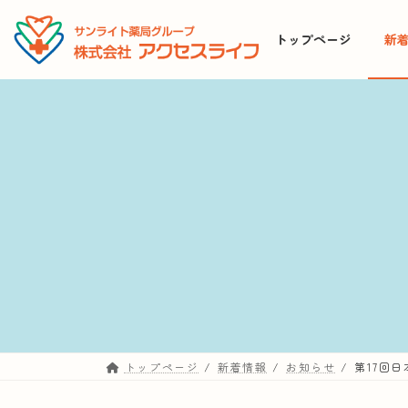
コ
ナ
ン
ビ
トップページ
新
テ
ゲ
ン
ー
ツ
シ
へ
ョ
ス
ン
キ
に
ッ
移
プ
動
トップページ
新着情報
お知らせ
第17回