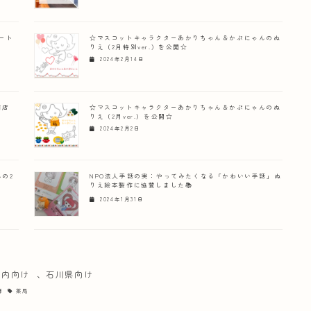
ート
☆マスコットキャラクターあかりちゃん＆かぷにゃんのぬ
りえ（2月特別ver.）を公開☆
2024年2月14日
前店
☆マスコットキャラクターあかりちゃん＆かぷにゃんのぬ
りえ（2月ver.）を公開☆
2024年2月2日
の2
NPO法人手話の実：やってみたくなる「かわいい手話」ぬ
りえ絵本製作に協賛しました📚
2024年1月31日
府内向け
、
石川県向け
師
薬局