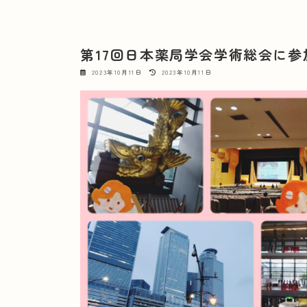
第17回日本薬局学会学術総会に参
最
2023年10月11日
2023年10月11日
終
更
新
日
時
: