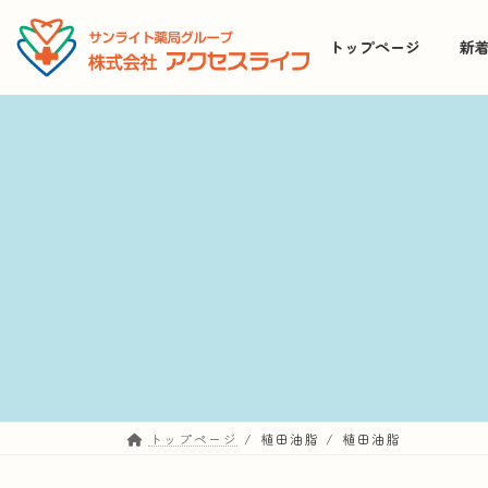
コ
ナ
ン
ビ
トップページ
新
テ
ゲ
ン
ー
ツ
シ
へ
ョ
ス
ン
キ
に
ッ
移
プ
動
トップページ
植田油脂
植田油脂