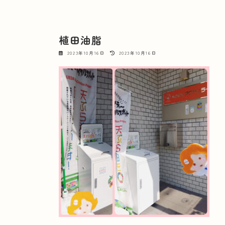
植田油脂
最
2023年10月16日
2023年10月16日
終
更
新
日
時
: