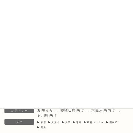
☆マスコットキャラクターあかりちゃん＆かぷにゃんのぬりえ（2月
ver.）を公開☆
2024年2月2日
☆マスコットキャラクターあかりちゃん＆かぷにゃんの2月カレンダー
を公開☆
2024年2月1日
NPO法人手話の実：やってみたくなる「かわいい手話」ぬりえ絵本製
作に協賛しました📚
2024年1月31日
お知らせ
、
和歌山県向け
、
大阪府内向け
、
カテゴリー
石川県向け
タグ
事務
大東市
大阪
石川
福祉センター
薬剤師
薬局