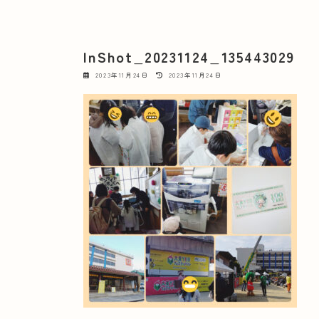
InShot_20231124_135443029
最
2023年11月24日
2023年11月24日
終
更
新
日
時
: