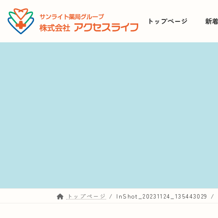
コ
ナ
ン
ビ
トップページ
新
テ
ゲ
ン
ー
ツ
シ
へ
ョ
ス
ン
キ
に
ッ
移
プ
動
トップページ
InShot_20231124_135443029