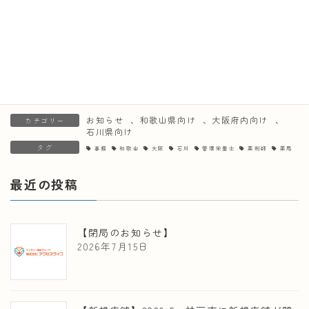
NPO法人手話の実：やってみたくなる「かわいい手話」ぬりえ絵本製
作に協賛しました📚
2024年1月31日
お知らせ
、
和歌山県向け
、
大阪府内向け
、
カテゴリー
石川県向け
タグ
事務
和歌山
大阪
石川
管理栄養士
薬剤師
薬局
最近の投稿
【閉局のお知らせ】
2026年7月15日