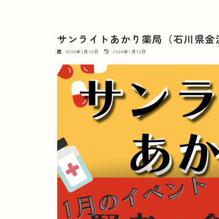
サンライトあかり薬局（石川県金
最
2024年1月10日
2024年1月10日
終
更
新
日
時
: