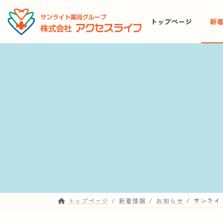
コ
ナ
ン
ビ
トップページ
新
テ
ゲ
ン
ー
ツ
シ
へ
ョ
ス
ン
キ
に
ッ
移
プ
動
トップページ
新着情報
お知らせ
サンライ