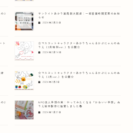
の3
サンライトあかり薬局新大阪店：一部営業時間変更のお知
らせ
2024年2月29日
ート
☆マスコットキャラクターあかりちゃん＆かぷにゃんのぬ
りえ（2月特別ver.）を公開☆
2024年2月14日
前店
☆マスコットキャラクターあかりちゃん＆かぷにゃんのぬ
りえ（2月ver.）を公開☆
2024年2月2日
の2
NPO法人手話の実：やってみたくなる「かわいい手話」ぬ
りえ絵本製作に協賛しました📚
2024年1月31日