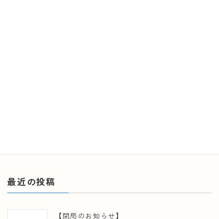
20241121_102
最
2024年12月9日
2024年12月9日
終
更
新
日
時
:
最近の投稿
【閉局のお知らせ】