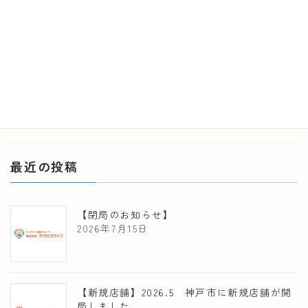
【あかりちゃん＆かぷにゃん】はご存知ですか。 こちらの
モデルは、社長？という噂もありますが、改めて、会社概
要ページの一番下に紹介しておりますので、ぜひご覧くだ
さい。 […]
続きを読む
最近の投稿
【閉局のお知らせ】
2026年7月15日
【新規店舗】2026.5 神戸市に新規店舗が開
局しました