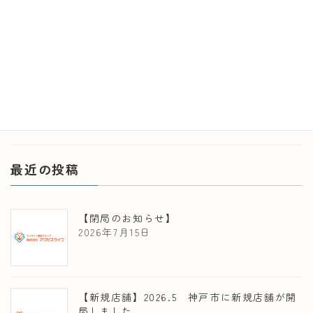
の脅威に対応するためにIDF（国際糖尿病連合）と
WHO（世界保健機関）が制定し、国連にも公式に認定され
ている日です。 この日は世界でも有数な疾患啓発の日とな
っており […]
続きを読む
最近の投稿
【閉局のお知らせ】
2026年7月15日
【新規店舗】2026.5 神戸市に新規店舗が開
局しました