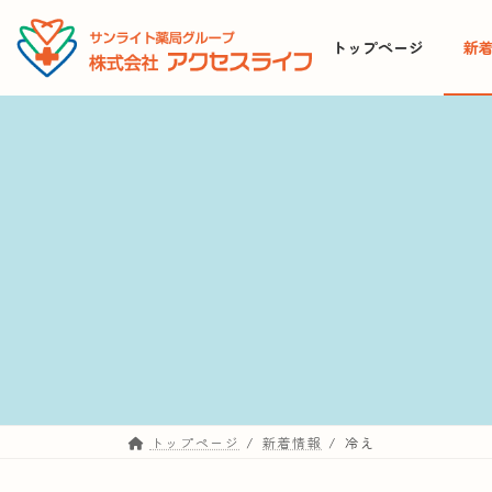
コ
ナ
ン
ビ
トップページ
新
テ
ゲ
ン
ー
ツ
シ
へ
ョ
ス
ン
キ
に
ッ
移
プ
動
トップページ
新着情報
冷え