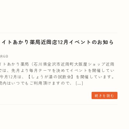
ライトあかり薬局近岡店12月イベントのお知ら
2月6日
イトあかり薬局（石川県金沢市近岡町大阪屋ショップ近岡
では、先月より毎月テーマを決めてイベントを開催してい
 今月12月は、【しょうが湯の試飲会】を開催しています。
間内はいつでもご利用頂けますので、 […]
続きを読む