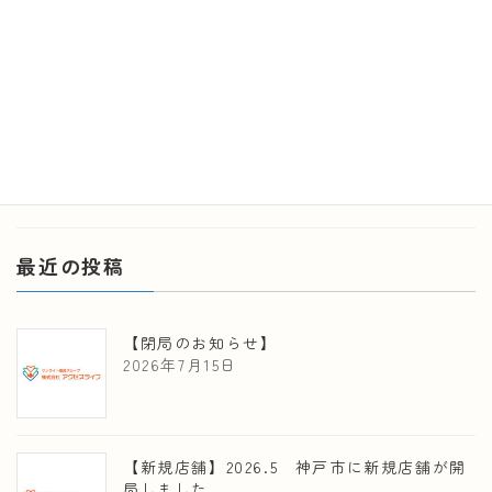
号）に一般家庭廃食油回収ボックスを設置いたしました。
廃棄される一般家庭の廃食用油を大切な資源として回収ス
ポットとなることで、リサイクルCO2削減へ貢献する用途
に利用し […]
続きを読む
最近の投稿
【閉局のお知らせ】
2026年7月15日
【新規店舗】2026.5 神戸市に新規店舗が開
局しました