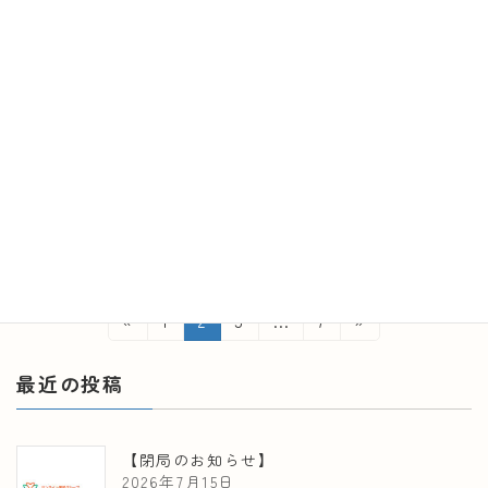
☆マスコットキャラクターあかりちゃん＆かぷにゃ
んのぬりえ（3月特別ver.）を公開☆
2024年3月2日
弊社マスコットキャラクターあかりちゃん＆かぷにゃんの
塗り絵3月分を公開しましたので、ぜひご利用ください。
利用方法：画像を右クリック→名前を付けて保存→印刷
続きを読む
投
固
固
固
固
«
1
2
3
…
7
»
定
定
定
定
稿
ペ
ペ
ペ
ペ
最近の投稿
ナ
ー
ー
ー
ー
ジ
ジ
ジ
ジ
ビ
【閉局のお知らせ】
ゲ
2026年7月15日